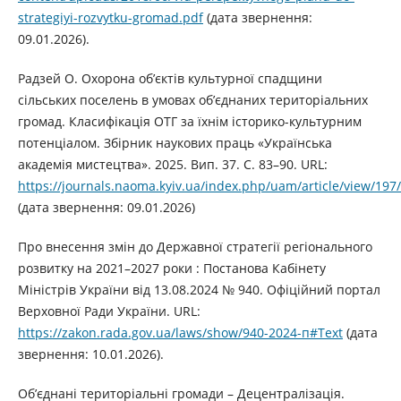
strategiyi-rozvytku-gromad.pdf
(дата звернення:
09.01.2026).
Радзей О. Охорона об’єктів культурної спадщини
сільських поселень в умовах об’єднаних територіальних
громад. Класифікація ОТГ за їхнім історико-культурним
потенціалом. Збірник наукових праць «Українська
академія мистецтва». 2025. Вип. 37. С. 83–90. URL:
https://journals.naoma.kyiv.ua/index.php/uam/article/view/197
(дата звернення: 09.01.2026)
Про внесення змін до Державної стратегії регіонального
розвитку на 2021–2027 роки : Постанова Кабінету
Міністрів України від 13.08.2024 № 940. Офіційний портал
Верховної Ради України. URL:
https://zakon.rada.gov.ua/laws/show/940-2024-п#Text
(дата
звернення: 10.01.2026).
Об’єднані територіальні громади – Децентралізація.