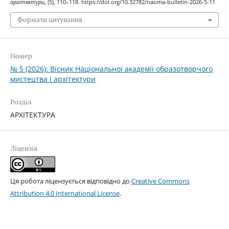
архітектури
, (5), 110–118. https://doi.org/10.32782/naoma-bulletin-2026-5-11
Формати цитування
Номер
№ 5 (2026): Вісник Національної академії образотворчого
мистецтва і архітектури
Розділ
АРХІТЕКТУРА
Ліцензія
Ця робота ліцензується відповідно до
Creative Commons
Attribution 4.0 International License
.