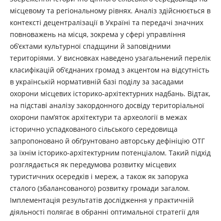
місцевому та регіональному рівнях. Аналіз здійснюється в
контексті децентралізації в Україні та передачі значних
повноважень на місця, зокрема у сфері управління
об’єктами культурної спадщини й заповідними
територіями. У висновках наведено узагальнений перелік
класифікацій об’єднаних громад з акцентом на відсутність
в українській нормативній базі поділу за засадами
охорони місцевих історико-архітектурних надбань. Відтак,
на підставі аналізу закордонного досвіду територіальної
охорони пам’яток архітектури та археології в межах
історично успадкованого сільського середовища
запропоновано й обґрунтовано авторську дефініцію ОТГ
за їхнім історико-архітектурним потенціалом. Такий підхід
розглядається як передумова розвитку місцевих
туристичних осередків і мереж, а також як запорука
сталого (збалансованого) розвитку громади загалом.
Імплементація результатів дослідження у практичній
діяльності полягає в обранні оптимальної стратегії для