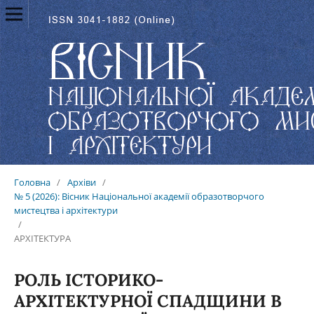
Головна
/
Архіви
/
№ 5 (2026): Вісник Національної академії образотворчого
мистецтва і архітектури
/
АРХІТЕКТУРА
РОЛЬ ІСТОРИКО-
АРХІТЕКТУРНОЇ СПАДЩИНИ В