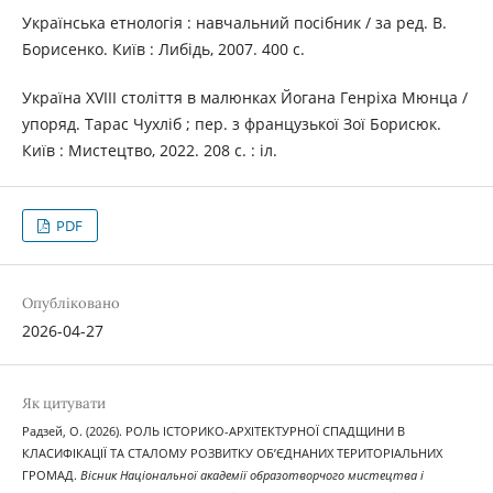
Українська етнологія : навчальний посібник / за ред. В.
Борисенко. Київ : Либідь, 2007. 400 с.
Україна XVIII століття в малюнках Йогана Генріха Мюнца /
упоряд. Тарас Чухліб ; пер. з французької Зої Борисюк.
Київ : Мистецтво, 2022. 208 с. : іл.
PDF
Опубліковано
2026-04-27
Як цитувати
Радзей, О. (2026). РОЛЬ ІСТОРИКО-АРХІТЕКТУРНОЇ СПАДЩИНИ В
КЛАСИФІКАЦІЇ ТА СТАЛОМУ РОЗВИТКУ ОБ’ЄДНАНИХ ТЕРИТОРІАЛЬНИХ
ГРОМАД.
Вісник Національної академії образотворчого мистецтва і