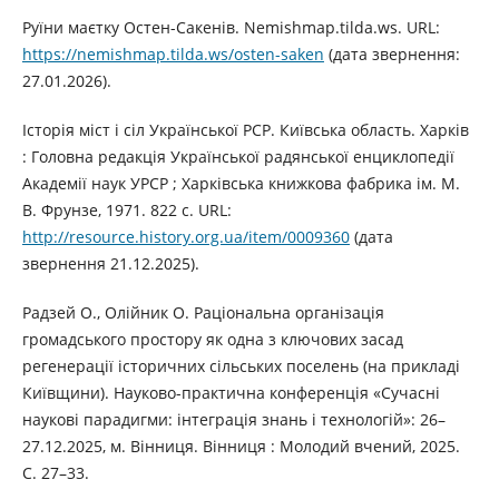
Руїни маєтку Остен-Сакенів. Nemishmap.tilda.ws. URL:
https://nemishmap.tilda.ws/osten-saken
(дата звернення:
27.01.2026).
Історія міст і сіл Української РСР. Київська область. Харків
: Головна редакція Української радянської енциклопедії
Академії наук УРСР ; Харківська книжкова фабрика ім. М.
В. Фрунзе, 1971. 822 с. URL:
http://resource.history.org.ua/item/0009360
(дата
звернення 21.12.2025).
Радзей О., Олійник О. Раціональна організація
громадського простору як одна з ключових засад
регенерації історичних сільських поселень (на прикладі
Київщини). Науково-практична конференція «Сучасні
наукові парадигми: інтеграція знань і технологій»: 26–
27.12.2025, м. Вінниця. Вінниця : Молодий вчений, 2025.
С. 27–33.