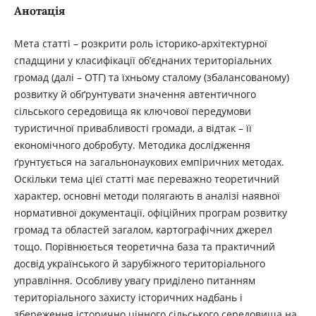
Анотація
Мета статті – розкрити роль історико-архітектурної
спадщини у класифікації об’єднаних територіальних
громад (далі – ОТГ) та їхньому сталому (збалансованому)
розвитку й обґрунтувати значення автентичного
сільського середовища як ключової передумови
туристичної привабливості громади, а відтак – її
економічного добробуту. Методика дослідження
ґрунтується на загальнонаукових емпіричних методах.
Оскільки тема цієї статті має переважно теоретичний
характер, основні методи полягають в аналізі наявної
нормативної документації, офіційних програм розвитку
громад та областей загалом, картографічних джерел
тощо. Порівнюється теоретична база та практичний
досвід українського й зарубіжного територіального
управління. Особливу увагу приділено питанням
територіального захисту історичних надбань і
збереження історично цінного сільського середовища на