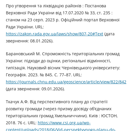
Про утворення та ліквідацію районів : Постанова
Верховної Ради України від 17.07.2020 № 33, ст. 235 :
станом на 23 серп. 2023 р. Офіційний портал Верховної
Ради України. URL:
https://zakon.rada.gov.ua/laws/show/807-20#Text
(дата
звернення: 08.01.2026).
Барановський М. Спроможність територіальних громад
України: підходи до оцінки, регіональні відмінності,
типізація. Науковий вісник Чернівецького університету:
Географія. 2023. № 845. С. 77–87. URL:
https://journals.chnu.edu.ua/geoscience/article/view/822/842
(дата звернення: 09.01.2026).
Ткачук А.Ф. Від перспективного плану до стратегії
розвитку громади (через призму досвіду об‘єднаних
територіальних громад Хмельниччини). Київ : ЮСТОН,
2018. 76 с. URL:
https://www.csi.org.ua/wp-
content/uploads/2018/06/Vid-perspektyvnogo-planu-do-