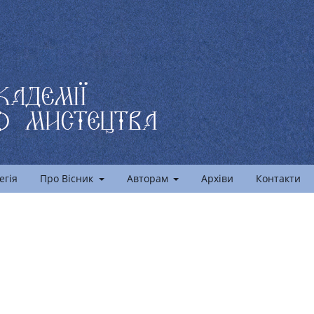
егія
Про Вісник
Авторам
Архіви
Контакти