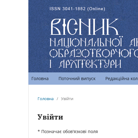
Головна
Поточний випуск
Редакційна кол
Головна
/
Увійти
Увійти
* Позначає обов'язкові поля