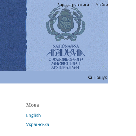
Зареєструватися
Увійти
Пошук
Мова
English
Українська