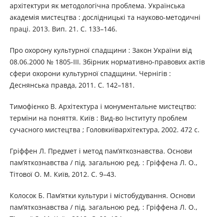
архітектури як методологічна проблема. Українська
академія мистецтва : дослідницькі та науково-методичні
праці. 2013. Вип. 21. С. 133–146.
Про охорону культурної спадщини : Закон України від
08.06.2000 № 1805-III. Збірник нормативно-правових актів
сфери охорони культурної спадщини. Чернігів :
Деснянська правда, 2011. С. 142–181.
Тимофієнко В. Архітектура і монументальне мистецтво:
терміни на поняття. Київ : Вид-во Інституту проблем
сучасного мистецтва ; Головкиївархітектура, 2002. 472 с.
Гріффен Л. Предмет і метод пам’яткознавства. Основи
пам’яткознавства / під. загальною ред. : Гріффена Л. О.,
Тітової О. М. Київ, 2012. С. 9–43.
Колосок Б. Пам’ятки культури і містобудування. Основи
пам’яткознавства / під. загальною ред. : Гріффена Л. О.,