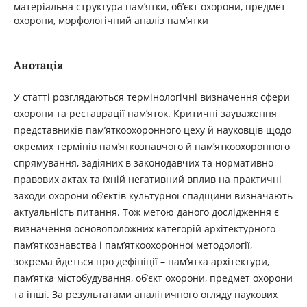
матеріальна структура пам’ятки, об’єкт охорони, предмет
охорони, морфологічний аналіз пам’ятки
Анотація
У статті розглядаються термінологічні визначення сфери
охорони та реставрації пам’яток. Критичні зауваження
представників пам’яткоохоронного цеху й науковців щодо
окремих термінів пам’яткознавчого й пам’яткоохоронного
спрямування, задіяних в законодавчих та нормативно-
правових актах та їхній негативний вплив на практичні
заходи охорони об’єктів культурної спадщини визначають
актуальність питання. Тож метою даного дослідження є
визначення основоположних категорій архітектурного
пам’яткознавства і пам’яткоохоронної методології,
зокрема йдеться про дефініції – пам’ятка архітектури,
пам’ятка містобудування, об’єкт охорони, предмет охорони
та інші. За результатами аналітичного огляду наукових