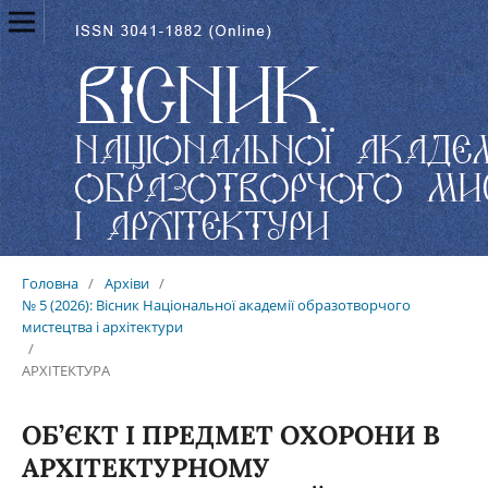
Головна
/
Архіви
/
№ 5 (2026): Вісник Національної академії образотворчого
мистецтва і архітектури
/
АРХІТЕКТУРА
ОБ’ЄКТ І ПРЕДМЕТ ОХОРОНИ В
АРХІТЕКТУРНОМУ