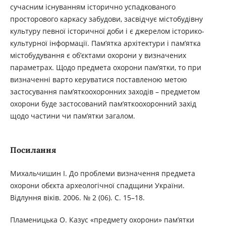
сучасним існуванням історично успадкованого
просторового каркасу забудови, засвідчує містобудівну
культуру певної історичної доби і є джерелом історико-
культурної інформації. Пам’ятка архітектури і пам’ятка
містобудування є об’єктами охорони у визначених
параметрах. Щодо предмета охорони пам’ятки, то при
визначенні варто керуватися поставленою метою
застосування пам’яткоохоронних заходів – предметом
охорони буде застосований пам’яткоохоронний захід
щодо частини чи пам’ятки загалом.
Посилання
Михальчишин І. До проблеми визначення предмета
охорони обєкта археологічної спадщини України.
Відлуння віків. 2006. № 2 (06). С. 15–18.
Пламеницька О. Казус «предмету охорони» пам’ятки