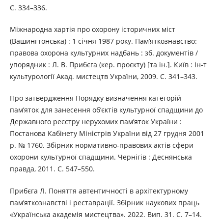
С. 334–336.
Міжнародна хартія про охорону історичних міст
(Вашингтонська) : 1 січня 1987 року. Пам’яткознавство:
правова охорона культурних надбань : зб. документів /
упорядник : Л. В. Прибєга (кер. проєкту) [та ін.]. Київ : Ін-т
культурології Акад. мистецтв України, 2009. С. 341–343.
Про затвердження Порядку визначення категорій
пам’яток для занесення об’єктів культурної спадщини до
Державного реєстру нерухомих пам’яток України :
Постанова Кабінету Міністрів України від 27 грудня 2001
р. № 1760. Збірник нормативно-правових актів сфери
охорони культурної спадщини. Чернігів : Деснянська
правда, 2011. С. 547–550.
Прибєга Л. Поняття автентичності в архітектурному
пам’яткознавстві і реставрації. Збірник наукових праць
«Українська академія мистецтва». 2022. Вип. 31. С. 7–14.