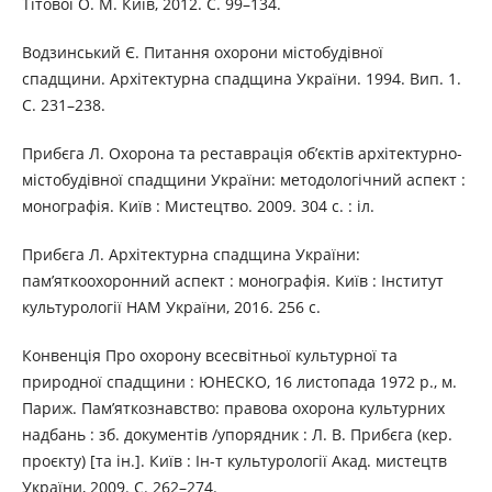
Тітової О. М. Київ, 2012. С. 99–134.
Водзинський Є. Питання охорони містобудівної
спадщини. Архітектурна спадщина України. 1994. Вип. 1.
С. 231–238.
Прибєга Л. Охорона та реставрація об’єктів архітектурно-
містобудівної спадщини України: методологічний аспект :
монографія. Київ : Мистецтво. 2009. 304 с. : іл.
Прибєга Л. Архітектурна спадщина України:
пам’яткоохоронний аспект : монографія. Київ : Інститут
культурології НАМ України, 2016. 256 с.
Конвенція Про охорону всесвітньої культурної та
природної спадщини : ЮНЕСКО, 16 листопада 1972 р., м.
Париж. Пам’яткознавство: правова охорона культурних
надбань : зб. документів /упорядник : Л. В. Прибєга (кер.
проєкту) [та ін.]. Київ : Ін-т культурології Акад. мистецтв
України, 2009. С. 262–274.