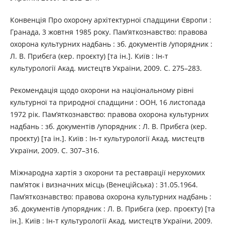
Конвенція Про охорону архітектурної спадщини Європи :
Гранада, 3 жовтня 1985 року. Пам’яткознавство: правова
охорона культурних надбань : зб. документів /упорядник :
Л. В. Прибєга (кер. проєкту) [та ін.]. Київ : Ін-т
культурології Акад. мистецтв України, 2009. С. 275–283.
Рекомендація щодо охорони на національному рівні
культурної та природної спадщини : ООН, 16 листопада
1972 рік. Пам’яткознавство: правова охорона культурних
надбань : зб. документів /упорядник : Л. В. Прибєга (кер.
проєкту) [та ін.]. Київ : Ін-т культурології Акад. мистецтв
України, 2009. С. 307–316.
Міжнародна хартія з охорони та реставрації нерухомих
пам’яток і визначних місць (Венеційська) : 31.05.1964.
Пам’яткознавство: правова охорона культурних надбань :
зб. документів /упорядник : Л. В. Прибєга (кер. проєкту) [та
ін.]. Київ : Ін-т культурології Акад. мистецтв України, 2009.