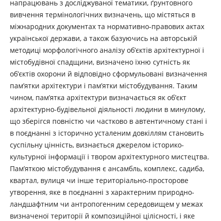
напрацювань з досліджуваної тематики, ґрунтовного
вивчення термінологічних визначень, що містяться в
міжнародних документах та нормативно-правових актах
української держави, а також базуючись на авторській
методиці морфологічного аналізу об’єктів архітектурної і
містобудівної спадщини, визначено їхню сутність як
об’єктів охорони й відповідно сформульовані визначення
пам’ятки архітектури і пам’ятки містобудування. Таким
чином, пам’ятка архітектури визначається як об’єкт
архітектурно-будівельної діяльності людини в минулому,
що зберігся повністю чи частково в автентичному стані і
в поєднанні з історично усталеним довкіллям становить
суспільну цінність, визнається джерелом історико-
культурної інформації і твором архітектурного мистецтва.
Пам’яткою містобудування є ансамбль, комплекс, садиба,
квартал, вулиця чи інше територіально-просторове
утворення, яке в поєднанні з характерним природно-
ландшафтним чи антропогенним середовищем у межах
визначеної території й композиційної цілісності, і яке