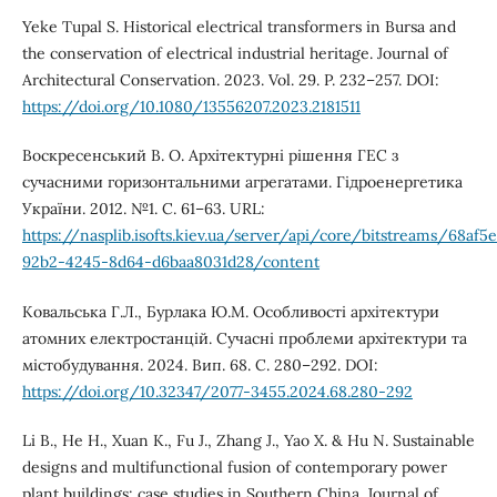
Yeke Tupal S. Historical electrical transformers in Bursa and
the conservation of electrical industrial heritage. Journal of
Architectural Conservation. 2023. Vol. 29. P. 232–257. DOI:
https://doi.org/10.1080/13556207.2023.2181511
Воскресенський В. О. Архітектурні рішення ГЕС з
сучасними горизонтальними агрегатами. Гідроенергетика
України. 2012. №1. С. 61–63. URL:
https://nasplib.isofts.kiev.ua/server/api/core/bitstreams/68af5
92b2-4245-8d64-d6baa8031d28/content
Ковальська Г.Л., Бурлака Ю.М. Особливості архітектури
атомних електростанцій. Сучасні проблеми архітектури та
містобудування. 2024. Вип. 68. С. 280–292. DOI:
https://doi.org/10.32347/2077-3455.2024.68.280-292
Li B., He H., Xuan K., Fu J., Zhang J., Yao X. & Hu N. Sustainable
designs and multifunctional fusion of contemporary power
plant buildings: case studies in Southern China. Journal of