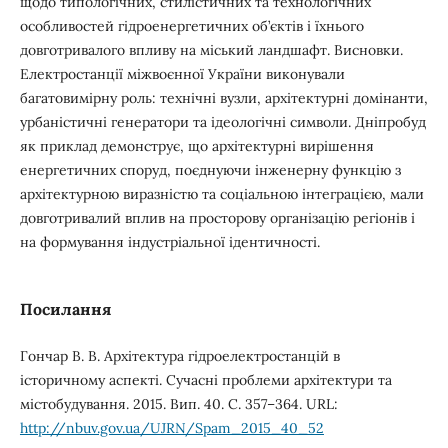
щодо типологічних, стилістичних та технологічних
особливостей гідроенергетичних об’єктів і їхнього
довготривалого впливу на міський ландшафт. Висновки.
Електростанції міжвоєнної України виконували
багатовимірну роль: технічні вузли, архітектурні домінанти,
урбаністичні генератори та ідеологічні символи. Дніпробуд
як приклад демонструє, що архітектурні вирішення
енергетичних споруд, поєднуючи інженерну функцію з
архітектурною виразністю та соціальною інтеграцією, мали
довготривалий вплив на просторову організацію регіонів і
на формування індустріальної ідентичності.
Посилання
Гончар В. В. Архітектура гідроелектростанцій в
історичному аспекті. Сучасні проблеми архітектури та
містобудування. 2015. Вип. 40. С. 357–364. URL:
http://nbuv.gov.ua/UJRN/Spam_2015_40_52