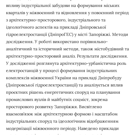
впливу індустріальної забудови на формування міських
кварталів у міжвоєнний та відновлення у повоєнний період
з архітектурно-просторового, індустріального та
ідеологічного аспектів на прикладі Дніпровської
гідроелектростанції (ДніпроГЕС) у місті Запоріжжі. Методи
дослідження. У роботі використано порівняльно-
аналітичний та історичний методи, також містобудівний та
архітектурно-просторовий аналіз. Результати дослідження.
У дослідженні розглянута архітектурно-урбаністична роль
електростанцій у процесі формування індустріальних
комплексів міжвоєнної України на прикладі Дніпробуду
(Дніпровської гідроелектростанції) та аналізується вплив
проєктних рішень енергетичних споруд на планування
промислових вузлів й майбутніх соцміст, зокрема
просторового розвитку Запоріжжя. Висвітлено
взаємозв’язок між архітектурною формою і масштабом
індустріальних споруд та ідеологічним відображенням
модернізації міжвоєнного періоду. Наведено приклади