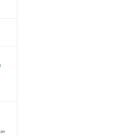
я
 до