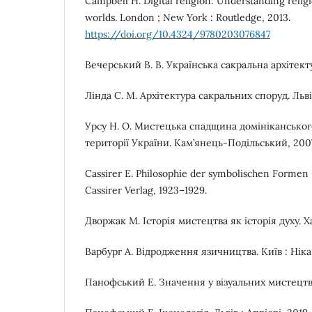
Campbell H. Digital religion: Understanding relig
worlds. London ; New York : Routledge, 2013.
https://doi.org/10.4324/9780203076847
Вечерський В. В. Українська сакральна архітекту
Лінда С. М. Архітектура сакральних споруд. Льві
Урсу Н. О. Мистецька спадщина домініканського
території України. Кам’янець-Подільський, 2007
Cassirer E. Philosophie der symbolischen Formen : 
Cassirer Verlag, 1923–1929.
Дворжак М. Історія мистецтва як історія духу. Ха
Варбург А. Відродження язичництва. Київ : Ніка
Панофський Е. Значення у візуальних мистецтва