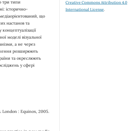
о три типи
Creative Commons Attribution 4.0
ні: історично-
International License
.
медіаорієнтований, що
них настанов та
у концептуалізації
ої моделі візуальної
анізми, а не через
ідження розширюють
країни та окреслюють
сліджень у сфері
is. London : Equinox, 2005.