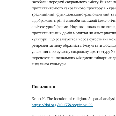
засобами передачі сакрального змісту. Виявлен
протестантського сакрального простору в Украї
традиційний, функціонально-раціональний та 
відображають різні способи взаємодії ідеологіч
архітектурної форми. Наукова новизна полягає 
протестантських домів молитви як альтернативн
культури, що реалізується через сугестивні мех
репрезентативну образність. Результати досл
уявлення про сучасну сакральну архітектуру У
перспективи подальших міждисциплінарних до
візуальної культури.
Посилання
Knott K. The location of religion: A spatial analys
https://doi.org/10.1558/equinox.192