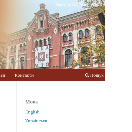
Зареєструватися
Увійти
іви
Контакти
Пошук
Мова
English
Українська