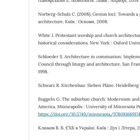
Панофський Е. Іконологія. Львів : Апріорі, 2019.
Norberg-Schulz C. (2008). Genius loci: Towards 
architecture. Київ : Основи, 2008.
White J. Protestant worship and church architectu
historical considerations. New York : Oxford Unive
Schloeder S. Architecture in communion: Implem
Council through liturgy and architecture. San Franc
1998.
Schwarz R. Kirchenbau: Sieben Pläne. Heidelberg 
Buggeln G. The suburban church: Modernism and
America. Minneapolis : University of Minnesota Pr
https://doi.org/10.5749/minnesota/978081669174
Климов В. В. ЄХБ в Україні. Київ : Дух і Літера, 2