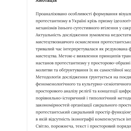
Проаналізовано особливості формування візуал
протестантизму в Україні крізь призму ідеолог
механізмів їхнього сугестивного втілення у сак
Актуальність дослідження зумовлена недостатн
мистецтвознавчого осмислення протестантської
тривалий час інтерпретувалася як редукована 
мистецтва. Метою є виявлення принципів тран
настанов протестантизму у просторово-образні
молитви та обґрунтування їх як самостійної мод
Методологія дослідження ґрунтується на поєдн
феноменологічного та культурно-семіотичного 
просторового аналізу релігії та концепції цифро
порівняльно-історичний і типологічний метод
закономірностей організації сакрального прост
протестантський сакральний простір функціону
в якій відсутність іконографії компенсується і
Світло, порожнеча, текст і просторовий поря