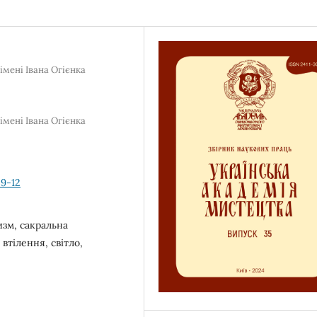
мені Івана Огієнка
мені Івана Огієнка
39-12
изм, сакральна
 втілення, світло,