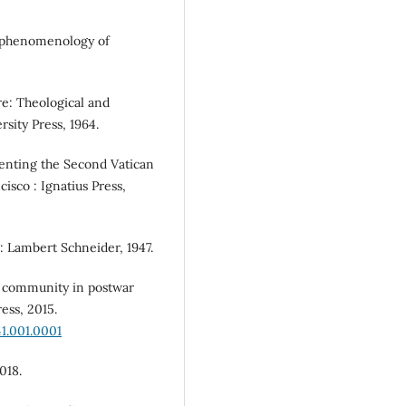
a phenomenology of
re: Theological and
rsity Press, 1964.
enting the Second Vatican
isco : Ignatius Press,
: Lambert Schneider, 1947.
 community in postwar
ess, 2015.
1.001.0001
018.