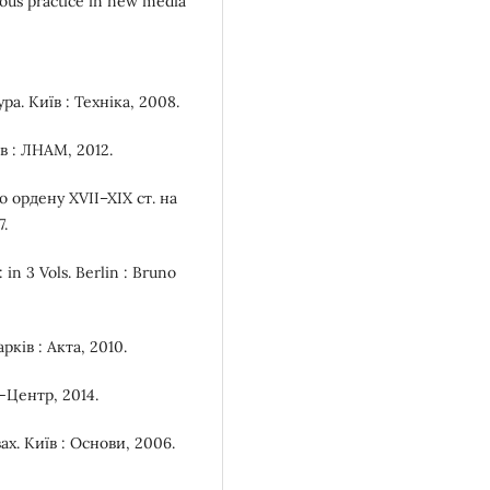
ious practice in new media
ра. Київ : Техніка, 2008.
в : ЛНАМ, 2012.
 ордену XVII–XIX ст. на
.
in 3 Vols. Berlin : Bruno
рків : Акта, 2010.
-Центр, 2014.
х. Київ : Основи, 2006.