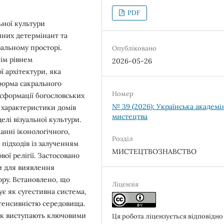
PDF
ьної культури
ічних детермінант та
ральному просторі.
Опубліковано
ім рівнем
2026-05-26
 архітектури, яка
форма сакрального
Номер
сформації богословських
№ 39 (2026): Українська академі
 характеристики домів
мистецтва
елі візуальної культури.
анні іконологічного,
Розділ
підходів із залученням
МИСТЕЦТВОЗНАВСТВО
вої релігії. Застосовано
и для виявлення
ору. Встановлено, що
Ліцензія
є як сугестивна система,
нтенсивністю середовища.
док виступають ключовими
Ця робота ліцензується відповідно