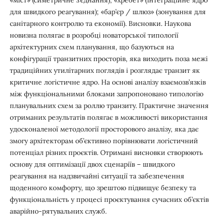
для швидкого реагування); «бар’єр / шлюз» (зонування для
санітарного контролю та економії). Висновки. Наукова
новизна полягає в розробці новаторської типології
архітектурних схем планування, що базуються на
конфігурації транзитних просторів, яка виходить поза межі
традиційних утилітарних поглядів і розглядає транзит як
критичне логістичне ядро. На основі аналізу взаємозв’язків
між функціональними блоками запропоновано типологію
планувальних схем за роллю транзиту. Практичне значення
отриманих результатів полягає в можливості використання
удосконаленої методології просторового аналізу, яка дає
змогу архітекторам об’єктивно порівнювати логістичний
потенціал різних проєктів. Отримані висновки створюють
основу для оптимізації двох сценаріїв – швидкого
реагування на надзвичайні ситуації та забезпечення
щоденного комфорту, що зрештою підвищує безпеку та
функціональність у процесі проєктування сучасних об’єктів
аварійно-рятувальних служб.