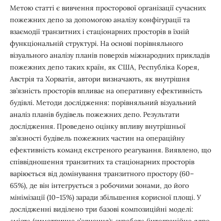
Метою статті є вивчення просторової організації сучасних
пожежних депо за допомогою аналізу конфігурації та
взаємодії транзитних і стаціонарних просторів в їхній
функціональній структурі. На основі порівняльного
візуального аналізу планів поверхів міжнародних прикладів
пожежних депо таких країн, як США, Республіка Корея,
Австрія та Хорватія, автори визначають, як внутрішня
зв’язність просторів впливає на оперативну ефективність
будівлі. Методи дослідження: порівняльний візуальний
аналіз планів будівель пожежних депо. Результати
дослідження. Проведено оцінку впливу внутрішньої
зв’язності будівель пожежних частин на операційну
ефективність команд екстреного реагування. Виявлено, що
співвідношення транзитних та стаціонарних просторів
варіюється від домінування транзитного простору (60–
65%), де він інтегрується з робочими зонами, до його
мінімізації (10–15%) заради збільшення корисної площі. У
дослідженні виділено три базові композиційні моделі:
«міст» (симетричне з’єднання); «хребет» (інтеграційне ядро