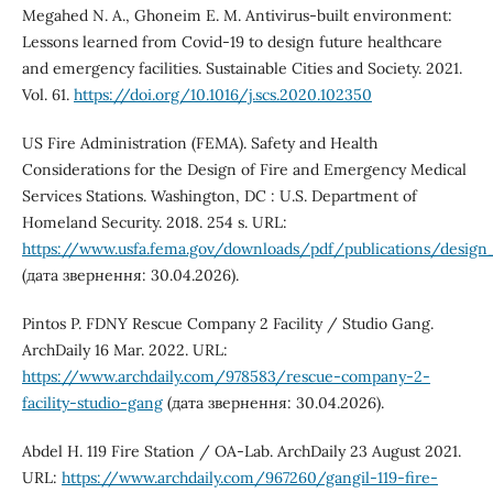
Megahed N. A., Ghoneim E. M. Antivirus-built environment:
Lessons learned from Covid-19 to design future healthcare
and emergency facilities. Sustainable Cities and Society. 2021.
Vol. 61.
https://doi.org/10.1016/j.scs.2020.102350
US Fire Administration (FEMA). Safety and Health
Considerations for the Design of Fire and Emergency Medical
Services Stations. Washington, DC : U.S. Department of
Homeland Security. 2018. 254 s. URL:
https://www.usfa.fema.gov/downloads/pdf/publications/design
(дата звернення: 30.04.2026).
Pintos P. FDNY Rescue Company 2 Facility / Studio Gang.
ArchDaily 16 Mar. 2022. URL:
https://www.archdaily.com/978583/rescue-company-2-
facility-studio-gang
(дата звернення: 30.04.2026).
Abdel H. 119 Fire Station / OA-Lab. ArchDaily 23 August 2021.
URL:
https://www.archdaily.com/967260/gangil-119-fire-