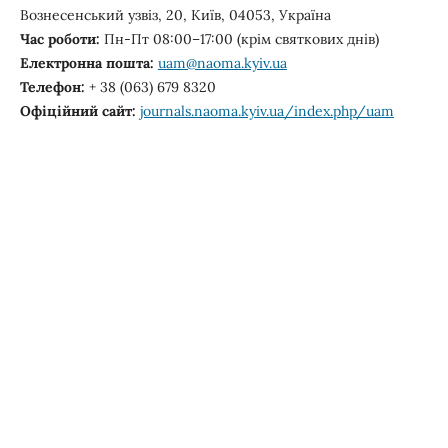
Вознесенський узвіз, 20, Київ, 04053, Україна
Час
роботи
:
Пн-Пт 08:00–17:00 (крім святкових днів)
Електронна
пошта
:
uam@naoma.kyiv.ua
Телефон
:
+ 38 (063) 679 8320
Офіційний
сайт
:
journals.naoma.kyiv.ua/index.php/uam